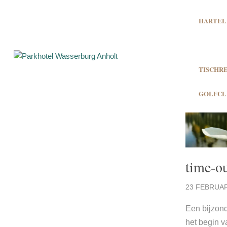
HARTEL
TISCHR
GOLFCL
time-o
23 FEBRUAR
Een bijzond
het begin v