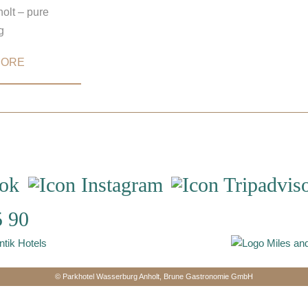
olt – pure
g
MORE
5 90
© Parkhotel Wasserburg Anholt, Brune Gastronomie GmbH