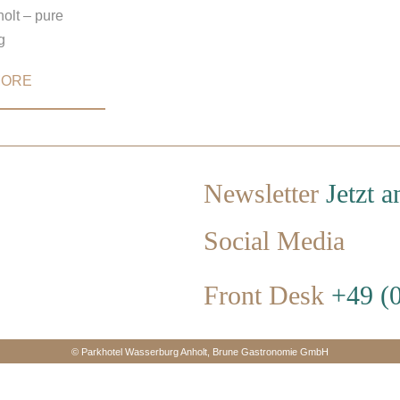
olt – pure
g
MORE
Newsletter
Jetzt 
Social Media
Front Desk
+49 (0
© Parkhotel Wasserburg Anholt, Brune Gastronomie GmbH